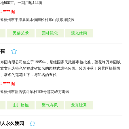
地500亩。一期用地144亩
****
起
省福州市平潭县流水镇南松村东山顶东海陵园
民俗艺术
园林绿化
观光休闲
寿园
寿园有限公司创立于1995年，是经国家民政部审核批准，莲花峰万寿园以
民族文化为特色的福建省知名的园林式观光陵园。陵园座落于风景区福州国
旁、著名的莲花山下，与知名的五代
****
起
省福州市新店镇斗顶村105号莲花峰万寿园
山川旖旎
聚气存风
龙真脉秀
华人永久陵园