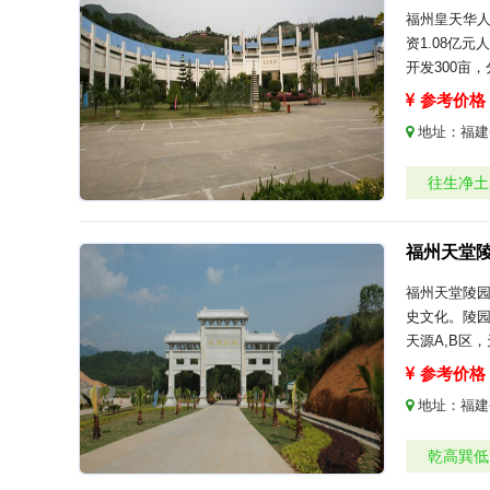
福州皇天华人
资1.08亿
开发300亩
参考价格：
地址：
福建
往生净土
福州天堂
福州天堂陵
史文化。陵园内
天源A,B区，
参考价格：
地址：
福建
乾高巽低