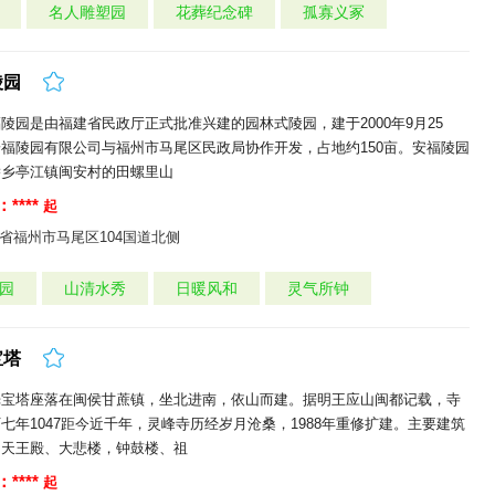
名人雕塑园
花葬纪念碑
孤寡义冢
陵园
陵园是由福建省民政厅正式批准兴建的园林式陵园，建于2000年9月25
福陵园有限公司与福州市马尾区民政局协作开发，占地约150亩。安福陵园
侨乡亭江镇闽安村的田螺里山
****
起
省福州市马尾区104国道北侧
园
山清水秀
日暖风和
灵气所钟
宝塔
光宝塔座落在闽侯甘蔗镇，坐北进南，依山而建。据明王应山闽都记载，寺
七年1047距今近千年，灵峰寺历经岁月沧桑，1988年重修扩建。主要建筑
、天王殿、大悲楼，钟鼓楼、祖
****
起