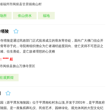
省福州市闽侯县甘蔗镇南山村
场所
依山傍水
福地
寺塔陵
佛寺塔陵是通过民政部门正式批准成立的骨灰寄存处，面向广大佛门信众开
遗骨寄存于此，寺院将组织僧众为亡者诵经超度回向、使亡灵得不可思议之
苦难、往生善处。是亡故者理想的心灵栖
****
起
市闽侯县旗山万佛寺景区
壮观辉煌
园
园（原平潭东海陵园）位于平潭南松村东山顶,开发于2001年，是平潭政府
的陵园。是一座集殡葬礼仪、民俗艺术、园林绿化、观光休闲的大型文化纪