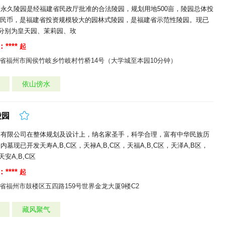
永久陵园是经福建省民政厅批准的合法陵园，规划用地500亩，陵园总体投
元人民币，是福建省投资规模较大的园林式陵园，是福建省示范性陵园。现已
，分别为皇天园、茉莉园、玫
****
起
省福州市闽侯竹岐乡竹岐村竹桥14号（大学城至本园10分钟）
依山傍水
陵园
园有限公司在整体规划及设计上，纳名家圣手，科学合理，富有中华民族历
墓现已开发天寿A,B,C区，天禄A,B,C区，天福A,B,C区，天泽A,B区，
天安A,B,C区
****
起
省福州市鼓楼区五四路159号世界金龙大厦9楼C2
藏风聚气