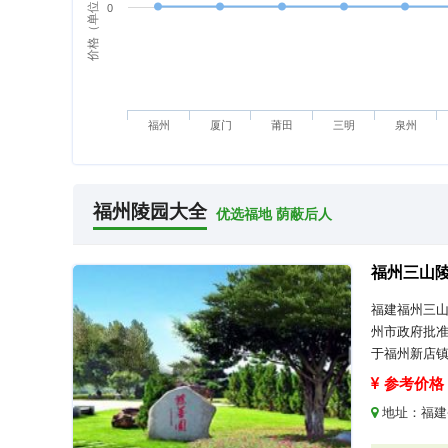
价格（单位：万元）
0
福州
厦门
莆田
三明
泉州
福州陵园大全
优选福地 荫蔽后人
福州三山
福建福州三山
州市政府批准
于福州新店
参考价格：
地址：
福建