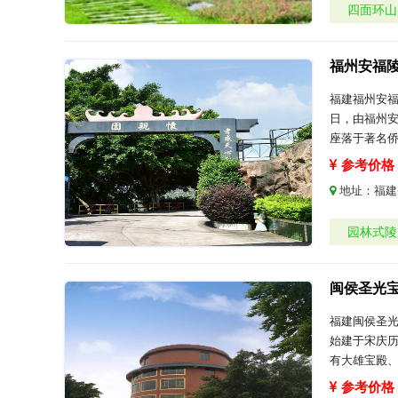
四面环山
福州安福
福建福州安福
日，由福州安
座落于著名
参考价格：
地址：
福建
园林式陵
闽侯圣光
福建闽侯圣
始建于宋庆历
有大雄宝殿
参考价格：