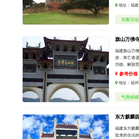
地址：
福建
宗教活动
旗山万佛
福建旗山万
放，将亡者
功德、解脱
参考价格：
地址：
福州
气势磅礴
东方麒麟
福建东方麒麟
批准的合法