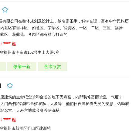
陵园有限公司在整体规划及设计上，纳名家圣手，科学合理，富有中华民族历
园内墓区有吉祥区、如意区、荣华区、富贵区、一区、二区、三区、福禄
树葬区、花葬苑。各园区都有精心打造的
****
起
省福州市湖东路152号中山大厦c座
修缮一新
艺术欣赏
园
仿唐建筑的生命纪念堂和全省的地下天寿宫，内部装修富丽堂皇，气度非
大门两侧蹲踞着“辟邪”双狮、大象等，他们日夜障护着先灵的安息，佑助着
。纪念堂、天寿宫地藏金身菩萨洗褪
****
起
省福州市鼓楼区仓山区建新镇