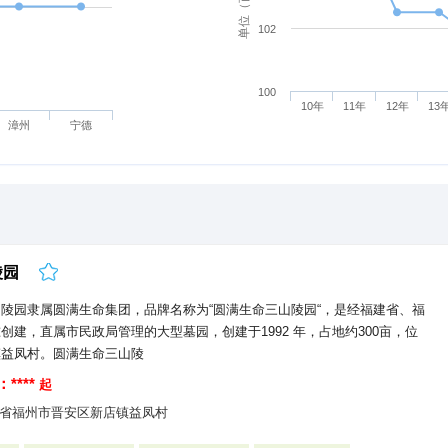
102
100
10年
11年
12年
13
漳州
宁德
陵园
陵园隶属圆满生命集团，品牌名称为“圆满生命三山陵园“，是经福建省、福
创建，直属市民政局管理的大型墓园，创建于1992 年，占地约300亩，位
镇益凤村。圆满生命三山陵
****
起
省福州市晋安区新店镇益凤村