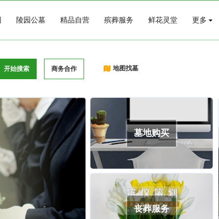
图
陵园公墓
精品自营
殡葬服务
鲜花灵堂
更多
地图找墓
开始搜索
商务合作
墓地购买
丧葬服务