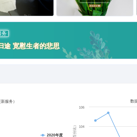
服务
归途 宽慰生者的悲思
数
更新服务）
106
单位（百分比）
104
2020年度