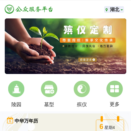
湖北
更多
陵园
墓型
殡仪
中华万年历
6
星期4