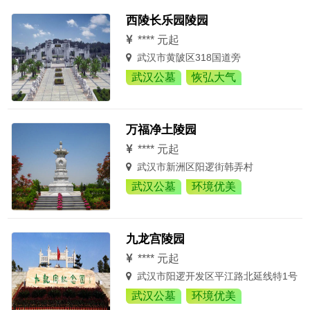
西陵长乐园陵园
**** 元起
武汉市黄陂区318国道旁
武汉公墓
恢弘大气
万福净土陵园
**** 元起
武汉市新洲区阳逻街韩弄村
武汉公墓
环境优美
九龙宫陵园
**** 元起
武汉市阳逻开发区平江路北延线特1号
武汉公墓
环境优美