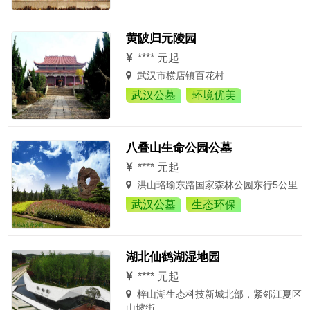
黄陂归元陵园
**** 元起
武汉市横店镇百花村
武汉公墓
环境优美
八叠山生命公园公墓
**** 元起
洪山珞瑜东路国家森林公园东行5公里
武汉公墓
生态环保
湖北仙鹤湖湿地园
**** 元起
梓山湖生态科技新城北部，紧邻江夏区
山坡街