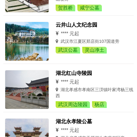
贺胜桥
咸宁公墓
云井山人文纪念园
**** 元起
武汉市江夏区郑店街107国道旁
武汉公墓
灵山净土
湖北红山寺陵园
**** 元起
湖北孝感市孝南区三汊镇叶家湾杨三线
西
武汉周边陵园
杨店
湖北永孝陵公墓
**** 元起