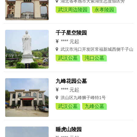
湖北省孝感市天紫湖生态度假区旁
武汉周边陵园
永孝陵园
千子星空陵园
**** 元起
武汉市沌口开发区常福新城西侧千子山
武汉公墓
沌口公墓
九峰花园公墓
**** 元起
洪山区九峰狮子峰特1号
武汉公墓
九峰公墓
睡虎山陵园