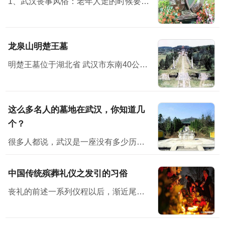
1、武汉丧事风俗：老年人走的时候要有子女在旁，才方便说下最后遗嘱之类的话。 2、布置灵堂，灵堂设在堂屋中，灵堂前壁上布置个“奠”字，“奠”字下面是供桌，供桌上面放鱼、肉、馒头水...
龙泉山明楚王墓
明楚王墓位于湖北省 武汉市东南40公里处
这么多名人的墓地在武汉，你知道几
个？
很多人都说，武汉是一座没有多少历史感的城市。但其实不然，它有它的韵味。也许，你在武汉没有见过多少历史古迹、文物等，但其实它就隐藏在你身边，只是你没有发现而已。不说别的，位于武汉的古墓地就有多座...
中国传统殡葬礼仪之发引的习俗
丧礼的前述一系列仪程以后，渐近尾声即发引、下葬了。按古礼来看，三月而葬，时间太长，尸体不易保存，生者也不胜其劳。因而，古时候就有所谓“渴葬”、“血葬”即七天之内不卜而葬。后世的停...