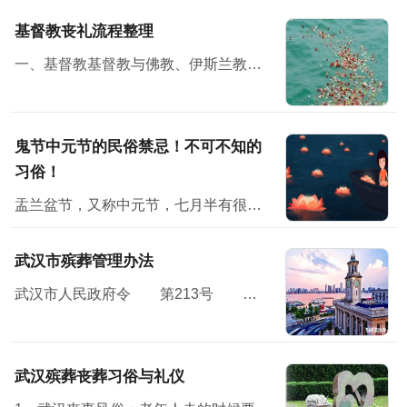
基督教丧礼流程整理
一、基督教基督教与佛教、伊斯兰教并称三大宗教，无论从规模，还是从影响方面，基督教都堪称世界第一大宗教。
鬼节中元节的民俗禁忌！不可不知的
习俗！
盂兰盆节，又称中元节，七月半有很多民俗禁忌；民间在中元节这天会举办祭祀活动怀念亲人，并对未来寄予美好的祝愿。节日习俗主要有祭祖、放河灯、祀亡魂、焚纸锭等七月半”原本...
武汉市殡葬管理办法
武汉市人民政府令 第213号 《武汉市殡葬管理办法》已经2010年11月15日市人民政府第119次常务会议通过，现予公布，自2011年1月7日起施行。<...
武汉殡葬丧葬习俗与礼仪