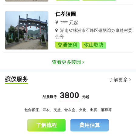
仁孝陵园
**** 元起
湖南省株洲市石峰区铜塘湾办事处村委
会旁
交通便利
依山取势
查看更多陵园
殡仪服务
了解更多
3800
品质服务
元起
包含帐篷、寿衣、灵堂、骨灰盒、火化、出殡、落葬等
了解流程
费用估算