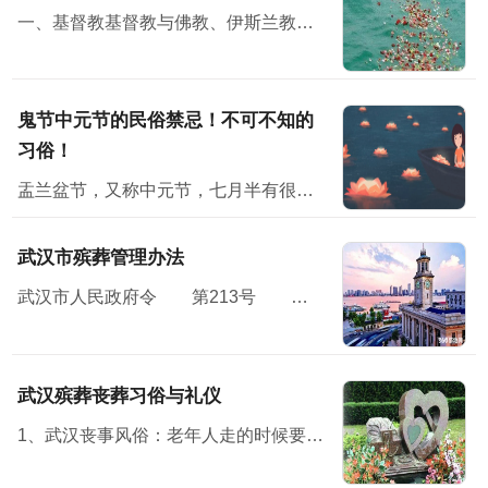
一、基督教基督教与佛教、伊斯兰教并称三大宗教，无论从规模，还是从影响方面，基督教都堪称世界第一大宗教。
鬼节中元节的民俗禁忌！不可不知的
习俗！
盂兰盆节，又称中元节，七月半有很多民俗禁忌；民间在中元节这天会举办祭祀活动怀念亲人，并对未来寄予美好的祝愿。节日习俗主要有祭祖、放河灯、祀亡魂、焚纸锭等七月半”原本...
武汉市殡葬管理办法
武汉市人民政府令 第213号 《武汉市殡葬管理办法》已经2010年11月15日市人民政府第119次常务会议通过，现予公布，自2011年1月7日起施行。<...
武汉殡葬丧葬习俗与礼仪
1、武汉丧事风俗：老年人走的时候要有子女在旁，才方便说下最后遗嘱之类的话。 2、布置灵堂，灵堂设在堂屋中，灵堂前壁上布置个“奠”字，“奠”字下面是供桌，供桌上面放鱼、肉、馒头水...