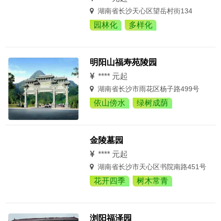
湖南省长沙天心区望岳村街134
园林化
多样化
明阳山福寿苑陵园
**** 元起
湖南省长沙市雨花区杨子路499号
依山傍水
绿树成荫
金陵墓园
**** 元起
湖南省长沙市天心区书院南路451号
花开四季
树木常青
浏阳福泽园