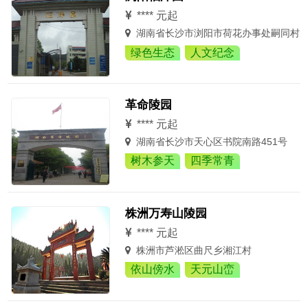
**** 元起
湖南省长沙市浏阳市荷花办事处嗣同村
绿色生态
人文纪念
革命陵园
**** 元起
湖南省长沙市天心区书院南路451号
树木参天
四季常青
株洲万寿山陵园
**** 元起
株洲市芦淞区曲尺乡湘江村
依山傍水
天元山峦