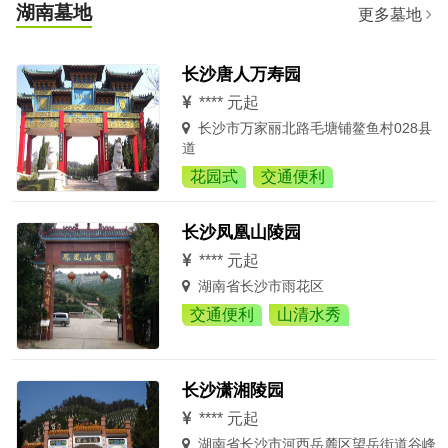
湖南墓地
更多墓地
长沙唐人万寿园
**** 元起
长沙市万家丽北路毛塘铺鳌鱼村028县
道
花园式
交通便利
长沙凤凰山陵园
**** 元起
湖南省长沙市雨花区
交通便利
山清水秀
长沙潇湘陵园
**** 元起
湖南省长沙市河西岳麓区望岳街道谷峰