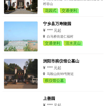
村谷山
花园式
交通便利
宁乡县万寿陵园
**** 元起
白马桥街道仁福村
交通便利
活水灵山
浏阳市殡仪馆公墓山
**** 元起
马鞍山街99号附近
殡仪馆公墓
上善园
**** 元起