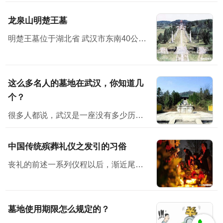
龙泉山明楚王墓
明楚王墓位于湖北省 武汉市东南40公里处
这么多名人的墓地在武汉，你知道几
个？
很多人都说，武汉是一座没有多少历史感的城市。但其实不然，它有它的韵味。也许，你在武汉没有见过多少历史古迹、文物等，但其实它就隐藏在你身边，只是你没有发现而已。不说别的，位于武汉的古墓地就有多座...
中国传统殡葬礼仪之发引的习俗
丧礼的前述一系列仪程以后，渐近尾声即发引、下葬了。按古礼来看，三月而葬，时间太长，尸体不易保存，生者也不胜其劳。因而，古时候就有所谓“渴葬”、“血葬”即七天之内不卜而葬。后世的停...
墓地使用期限怎么规定的？