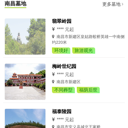
南昌墓地
更多墓地
翡翠岭园
**** 元起
南昌市新建区皇姑路蛟桥英雄一中南侧
约220米
环境好
旅游观光
梅岭世纪园
**** 元起
南昌市新建区
不同葬型
福荫后世
福泰陵园
**** 元起
南昌市安义县城北王家桥