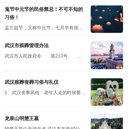
鬼节中元节的民俗禁忌！不可不知的
习俗！
盂兰盆节，又称中元节，七月半有很多民俗禁忌；民间在中元节这天会举办祭祀活动怀念亲人，并对未来寄予美好的祝愿。节日习俗主要有祭祖、放河灯、祀亡魂、焚纸锭等七月半”原本...
武汉市殡葬管理办法
武汉市人民政府令 第213号 《武汉市殡葬管理办法》已经2010年11月15日市人民政府第119次常务会议通过，现予公布，自2011年1月7日起施行。<...
武汉殡葬丧葬习俗与礼仪
1、武汉丧事风俗：老年人走的时候要有子女在旁，才方便说下最后遗嘱之类的话。 2、布置灵堂，灵堂设在堂屋中，灵堂前壁上布置个“奠”字，“奠”字下面是供桌，供桌上面放鱼、肉、馒头水...
龙泉山明楚王墓
明楚王墓位于湖北省 武汉市东南40公里处