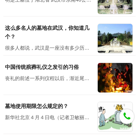
这么多名人的墓地在武汉，你知道几
个？
很多人都说，武汉是一座没有多少历史感的城市。但其实不然，它有它的韵味。也许，你在武汉没有见过多少历史古迹、文物等，但其实它就隐藏在你身边，只是你没有发现而已。不说别的，位于武汉的古墓地就有多座...
中国传统殡葬礼仪之发引的习俗
丧礼的前述一系列仪程以后，渐近尾声即发引、下葬了。按古礼来看，三月而葬，时间太长，尸体不易保存，生者也不胜其劳。因而，古时候就有所谓“渴葬”、“血葬”即七天之内不卜而葬。后世的停...
墓地使用期限怎么规定的？
新华社北京４月４日电（记者卫敏丽）中国民政部有关担任人４日说，墓地运用期限与其土地性质和运用年限有关，普通为５０年或７０年。近期，有媒体报道称“墓地的运用期限为２０年”，这种提法存在误区。