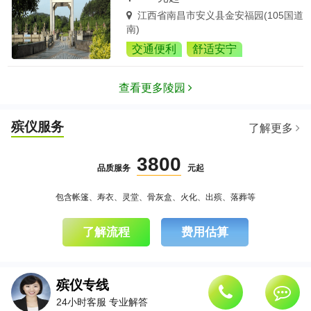
江西省南昌市安义县金安福园(105国道
南)
交通便利
舒适安宁
查看更多陵园
殡仪服务
了解更多
3800
品质服务
元起
包含帐篷、寿衣、灵堂、骨灰盒、火化、出殡、落葬等
了解流程
费用估算
殡仪专线
24小时客服 专业解答