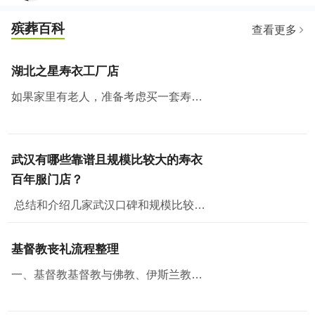
殡葬百科
查看更多
湖北之星寿衣工厂店
如果家里有老人，准备考虑买一套寿衣纳福添寿，那么武汉有个地方绝对值得去看看。湖北之星工厂云仓，也是白小邻和白店邻里的工厂店所在地。
武汉有哪些靠谱且规模比较大的寿衣
百年服门店？
总结和介绍几家武汉口碑和规模比较好的门店，从门店规模、面积、产品丰富程度、价格、政策和售后各方面评测，供大家参考。一、湖北之星工厂云仓湖北之星工厂云仓位...
基督教丧礼流程整理
一、基督教基督教与佛教、伊斯兰教并称三大宗教，无论从规模，还是从影响方面，基督教都堪称世界第一大宗教。