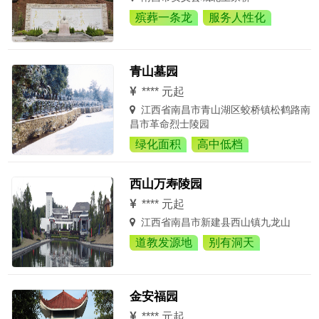
殡葬一条龙
服务人性化
青山墓园
**** 元起
江西省南昌市青山湖区蛟桥镇松鹤路南
昌市革命烈士陵园
绿化面积
高中低档
西山万寿陵园
**** 元起
江西省南昌市新建县西山镇九龙山
道教发源地
别有洞天
金安福园
**** 元起