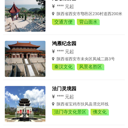
**** 元起
陕西省西安市鄠邑区230村道西200米
交通方便
背山面水
鸿雁纪念园
**** 元起
陕西省西安市未央区凤城二路3号
秦汉文化
风景名胜区
法门灵境园
**** 元起
陕西省宝鸡市扶风县渭北环线
法门寺文化景区
佛文化