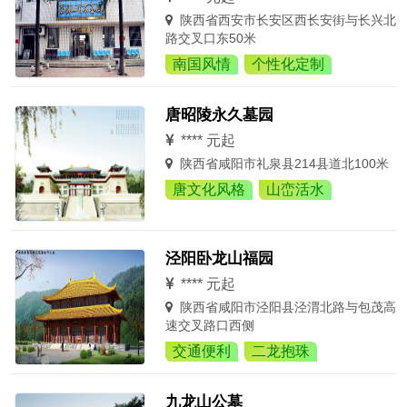
陕西省西安市长安区西长安街与长兴北
路交叉口东50米
南国风情
个性化定制
唐昭陵永久墓园
**** 元起
陕西省咸阳市礼泉县214县道北100米
唐文化风格
山峦活水
泾阳卧龙山福园
**** 元起
陕西省咸阳市泾阳县泾渭北路与包茂高
速交叉路口西侧
交通便利
二龙抱珠
九龙山公墓