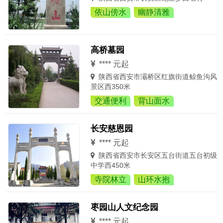
依山傍水
幽静清雅
高桥墓园
**** 元起
陕西省西安市灞桥区红旗街道鲸鱼沟风
景区西350米
交通便利
背山面水
长安慈恩园
**** 元起
陕西省西安市长安区五台街道五台初级
中学西450米
寺院林立
山环水抱
枣园山人文纪念园
**** 元起