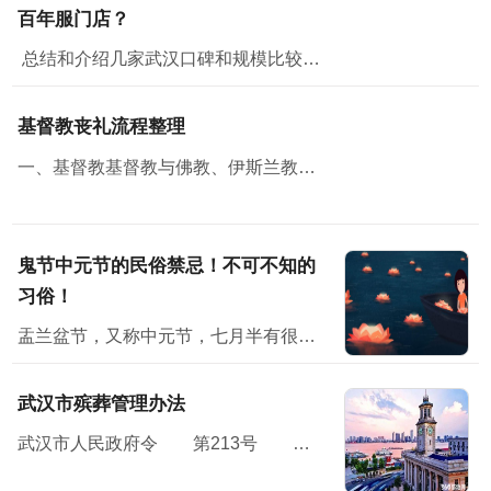
百年服门店？
总结和介绍几家武汉口碑和规模比较好的门店，从门店规模、面积、产品丰富程度、价格、政策和售后各方面评测，供大家参考。一、湖北之星工厂云仓湖北之星工厂云仓位...
基督教丧礼流程整理
一、基督教基督教与佛教、伊斯兰教并称三大宗教，无论从规模，还是从影响方面，基督教都堪称世界第一大宗教。
鬼节中元节的民俗禁忌！不可不知的
习俗！
盂兰盆节，又称中元节，七月半有很多民俗禁忌；民间在中元节这天会举办祭祀活动怀念亲人，并对未来寄予美好的祝愿。节日习俗主要有祭祖、放河灯、祀亡魂、焚纸锭等七月半”原本...
武汉市殡葬管理办法
武汉市人民政府令 第213号 《武汉市殡葬管理办法》已经2010年11月15日市人民政府第119次常务会议通过，现予公布，自2011年1月7日起施行。<...