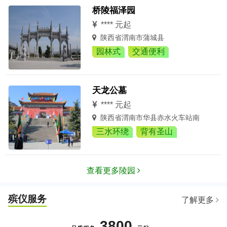
桥陵福泽园
**** 元起
陕西省渭南市蒲城县
园林式
交通便利
天龙公墓
**** 元起
陕西省渭南市华县赤水火车站南
三水环绕
背有圣山
查看更多陵园
殡仪服务
了解更多
3800