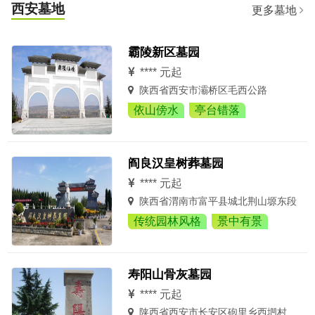
西安墓地
更多墓地
霸陵新区墓园
**** 元起
陕西省西安市灞桥区毛西公路
依山傍水
亭台错落
阎良汉皇树葬墓园
**** 元起
陕西省渭南市富平县城北荆山塬东段
传统园林风格
景中有景
寿阳山骨灰墓园
**** 元起
陕西省西安市长安区砲里乡西垇村