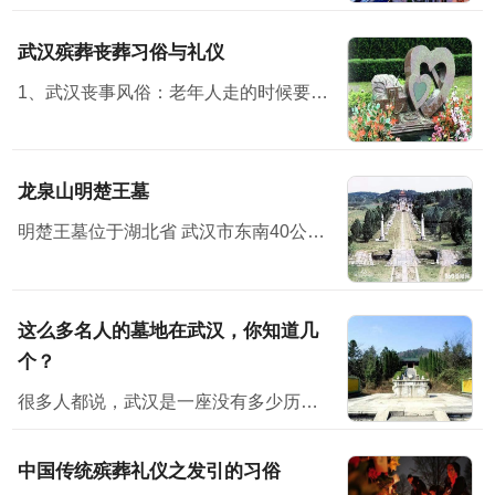
武汉殡葬丧葬习俗与礼仪
1、武汉丧事风俗：老年人走的时候要有子女在旁，才方便说下最后遗嘱之类的话。 2、布置灵堂，灵堂设在堂屋中，灵堂前壁上布置个“奠”字，“奠”字下面是供桌，供桌上面放鱼、肉、馒头水...
龙泉山明楚王墓
明楚王墓位于湖北省 武汉市东南40公里处
这么多名人的墓地在武汉，你知道几
个？
很多人都说，武汉是一座没有多少历史感的城市。但其实不然，它有它的韵味。也许，你在武汉没有见过多少历史古迹、文物等，但其实它就隐藏在你身边，只是你没有发现而已。不说别的，位于武汉的古墓地就有多座...
中国传统殡葬礼仪之发引的习俗