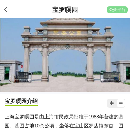
宝罗暝园
公众平台
宝罗暝园
介绍
上海宝罗瞑园是由上海市民政局批准于1988年营建的墓
园。墓园占地10余公顷，坐落在宝山区罗店镇东首。园