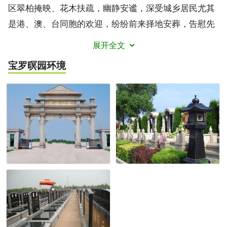
区翠柏掩映、花木扶疏，幽静安谧，深受城乡居民尤其
是港、澳、台同胞的欢迎，纷纷前来择地安葬，告慰先
人。宝罗瞑园墓园分艺术墓区和普通墓区。龙凤墓、白
展开全文
龙墓、黑松墓、和丹墓、松竹墓、龙汉与玉墓、凤祥墓
宝罗暝园
环境
等十数种，尤以龙凤墓颇具特色，曾获上海市小型艺术
墓设计制作一等奖。特殊墓穴，墓园亦可根据惠顾者的
意愿设计营造。墓园特设壁葬、还设有草坪葬和树葬。
以静阁为中心的壁墓坐北朝南，东西长百余公尺，气势
轩昂，祭扫方便。宝罗瞑园墓园特设小卖部、餐饮部，
又设墓碑镌刻、瓷像绘制等项服务，凡举行葬礼或祭扫
所需，一应俱齐。墓园职工以顾客至上，服务热情周
到，1992年12月，荣获全国殡葬先进集体称号。墓园地
处上海市区近郊，交通便捷。