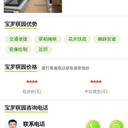
宝罗暝园
优势
交通便捷
翠柏掩映
花木扶疏
幽静安谧
瓷像绘制
近郊
宝罗暝园
价格
拨打客服电话获取最新报价
****
****
起步价(元)
中位成交(元)
宝罗暝园
咨询电话
联系电话