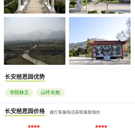
长安慈恩园
优势
寺院林立
山环水抱
长安慈恩园
价格
拨打客服电话获取最新报价
****
****