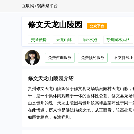
互联网+殡葬祭平台
修文天龙山陵园
公众平台
交通便捷
天龙山脉
山环水抱
苏州园林风格
免费咨询服务
免费预约服务
不支持线上
修文天龙山陵园
介绍
贵州修文天龙山陵园位于修文县龙场镇潮阳村天龙山脉，创
千，是一个集休闲观瞻于一体的园林性公墓。修文县龙场
山是贵州的魂，天龙山陵园与贵州较高峰韭菜坪处于同一
在此悟道，历来也是佛法结缘之地，从正面看，较高处形
如巨龙栖息，充满祥和。