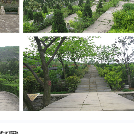
场镇河滨路