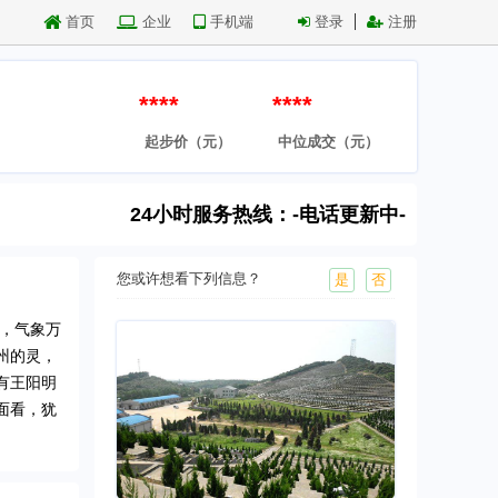
首页
企业
手机端
登录
注册
****
****
起步价（元）
中位成交（元）
24小时服务热线：-电话更新中-
您或许想看下列信息？
是
否
水，气象万
州的灵，
有王阳明
面看，犹