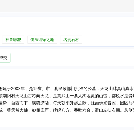
神兽雕塑
佛法结缘之地
名贵石材
成交
建于2003年，是经省、市、县民政部门批准的公墓，天龙山脉真山真
镇潮阳村天龙山古称向天龙，是真武山一条人杰地灵的山峦，都说水是贵
运势，自西而下，磅礴潇洒，每天朝阳升起之际，犹如佛光普照，园区前
成一尊天然大佛，妙相庄严，睥睨八方。吞吐六合，群山左扶右拥。从侧