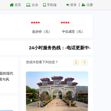
首页
企业
手机端
登录
注册
****
****
起步价（元）
中位成交（元）
24小时服务热线：-电话更新中-
您或许想看下列信息？
是
否
嚣的现代
境与风