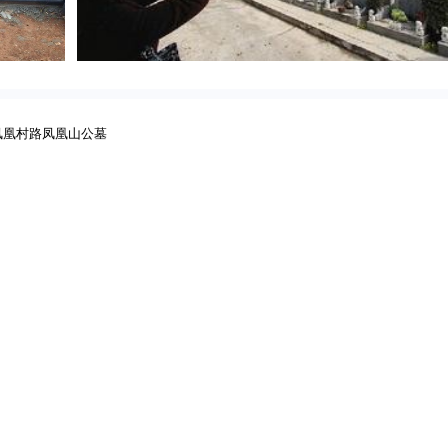
凤凰村路凤凰山公墓