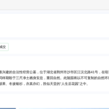
成交
准兴建的合法性经营公墓，位于湖北省荆州市沙市区江汉北路41号，在喧
同样期盼于三尺净土栖身安息，重回自然。此陵园将以不可复制的自然环
硕果、冬披银杉，亦真亦幻，胜似天堂的“人生后花园”之中。