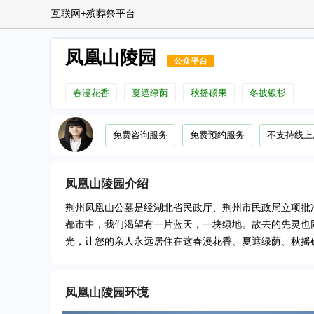
互联网+殡葬祭平台
凤凰山陵园
公众平台
春漫花香
夏遮绿荫
秋摇硕果
冬披银杉
免费咨询服务
免费预约服务
不支持线上
凤凰山陵园
介绍
荆州凤凰山公墓是经湖北省民政厅、荆州市民政局立项批
都市中，我们渴望有一片蓝天，一块绿地。故去的先灵也
光，让您的亲人永远居住在这春漫花香、夏遮绿荫、秋摇
凤凰山陵园
环境