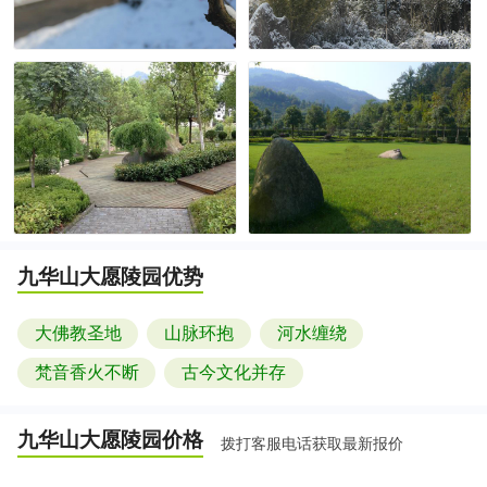
九华山大愿陵园
优势
大佛教圣地
山脉环抱
河水缠绕
梵音香火不断
古今文化并存
九华山大愿陵园
价格
拨打客服电话获取最新报价