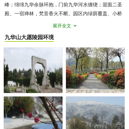
峰；绵绵九华余脉环抱，门前九华河水缠绕；迎面二圣
殿、一宿禅林，梵音香火不断。园区内绿荫覆盖、小桥
流水；古今文化并存、净土更有禅韵；山、水、亭、
展开全文
廊、石、泉尽显浑然天成。是花园、是墓园、更是心有
九华山大愿陵园
环境
所住的归园。九华山大愿陵园是原九华山佛教协会会长
仁德老和尚发愿修建，旨在满足四海信众在地藏菩萨道
场内安奉先贤灵骨，福泽世人的愿望。为圆仁德老和尚
的生前愿望，经安徽省民政厅批准投资兴建，为四海信
众安奉先贤提供各种不同形式服务的现代公墓。