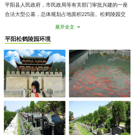
平阳县人民政府，市民政局等有关部门审批兴建的一座
合法大型公墓，总体规划占地面积225亩。松鹤陵园交
通十分便利,距平阳县城3公里，沿老（104）国道至阳岙
展开全文
路口向东1公里即到，自备车可直达陵园停车场。该地
平阳松鹤陵园
环境
段据史实记载明代有一位江西姓廖的地理仙路过此山，
称赞此山地理格局是绝佳的福地，被柴夫听到，那柴夫
择此福地，安置先父的遗骨，此后他下代出了状元后任
军师，此山被后人称为‘军师山’，其地理格局具备龙，
砂，穴，向，水，五大之因条件组成福地，其背依军师
山，山势雄伟，面向平阳金鸡山外案，内局左青龙抱
案，右白虎瑞祥，三面环山，视野广阔，清新宁静，溪
水由东流向西汇聚中凭添灵气，山水相伴，被行家喻为
福地。