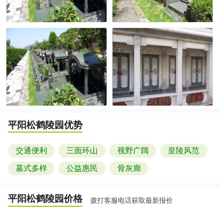
平阳松鹤陵园
优势
交通便利
三面环山
视野广阔
皇陵风范
墓式多样
公益惠民
骨灰廊
平阳松鹤陵园
价格
拨打客服电话获取最新报价