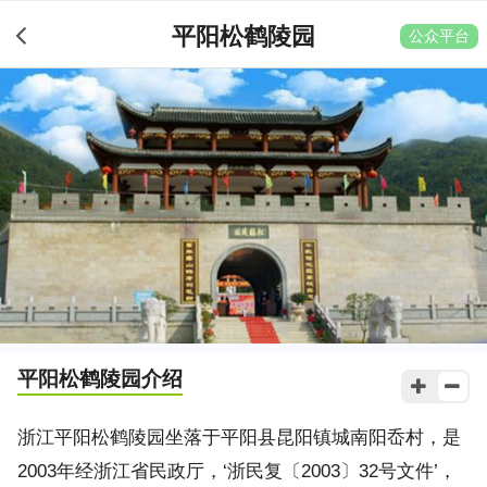
平阳松鹤陵园
公众平台
平阳松鹤陵园
介绍
浙江平阳松鹤陵园坐落于平阳县昆阳镇城南阳岙村，是
2003年经浙江省民政厅，‘浙民复〔2003〕32号文件’，