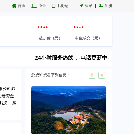
首页
企业
手机端
登录
注册
****
****
起步价（元）
中位成交（元）
24小时服务热线：-电话更新中-
您或许想看下列信息？
是
否
限公司独
注册资金
放服务、殡