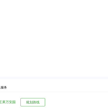
送服务
正果万安园
规划路线