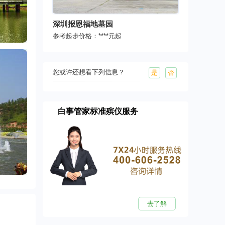
深圳报恩福地墓园
参考起步价格：
****
元起
您或许还想看下列信息？
是
否
白事管家标准殡仪服务
去了解