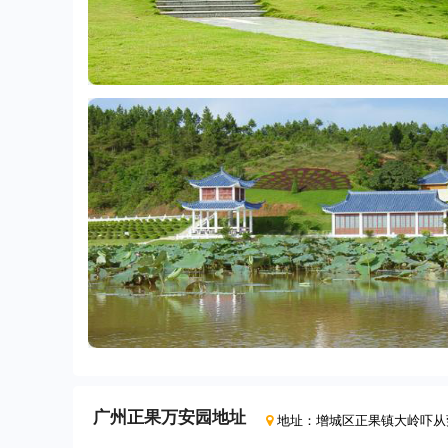
广州正果万安园
地址
地址：
增城区正果镇大岭吓从