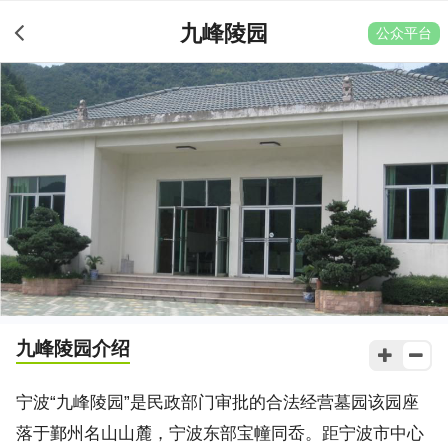
九峰陵园
公众平台
九峰陵园
介绍
宁波“九峰陵园”是民政部门审批的合法经营墓园该园座
落于鄞州名山山麓，宁波东部宝幢同岙。距宁波市中心