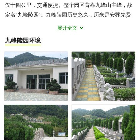
仅十四公里，交通便捷。整个园区背靠九峰山主峰，故
定名“九峰陵园”。九峰陵园历史悠久，历来是安葬先贤
的福地，明朝通判余永麟，清朝都督李涵等历史古墓就
展开全文
安放在本园内。此外，墓区背靠山峰，两侧山架相侍，
九峰陵园
环境
且右侧为600多年历 史的铁佛寺，左侧为100多年历史的
清莲茅蓬庵，真可谓是青山赐吉地，佛祖度众生，历史
积恩泽。