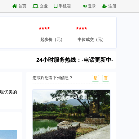
首页
企业
手机端
登录
注册
****
****
起步价（元）
中位成交（元）
24小时服务热线：-电话更新中-
您或许想看下列信息？
是
否
境优美的