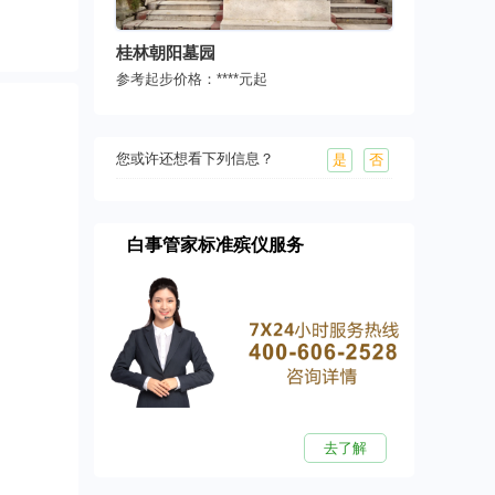
桂林朝阳墓园
参考起步价格：
****
元起
您或许还想看下列信息？
是
否
白事管家标准殡仪服务
去了解