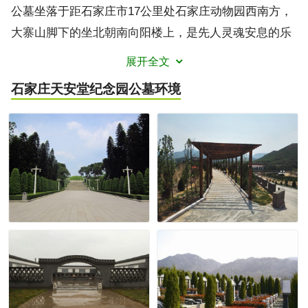
公墓坐落于距石家庄市17公里处石家庄动物园西南方，
大寨山脚下的坐北朝南向阳楼上，是先人灵魂安息的乐
土，是后人追思敬祖的圣地。天安堂公墓以生态园林模
展开全文
式打造，风景秀丽、安静祥和，纵观整个墓园，四周群
石家庄天安堂纪念园公墓
环境
山环抱，草木葱茏，秀水蜿蜒，如玉带萦绕，左青龙高
耸，右白虎驯顺，像一座巨大的太师椅，是大自然造
化、生气积聚的祥瑞福地，是华北地区不可多得的福
祉。