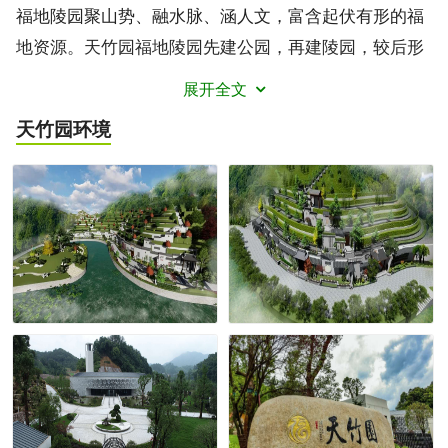
福地陵园聚山势、融水脉、涵人文，富含起伏有形的福
地资源。天竹园福地陵园先建公园，再建陵园，较后形
成公园式生态陵园。墓碑小型化、多样化、艺术化。规
展开全文
划总占地面积450余亩，分期开发建设。天竹园旨在把
天竹园
环境
陵园文化趋向阳光美丽、生态环保、温情惬意。