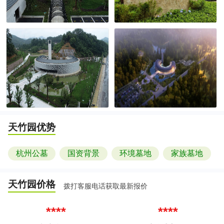
天竹园
优势
杭州公墓
国资背景
环境墓地
家族墓地
天竹园
价格
拨打客服电话获取最新报价
****
****