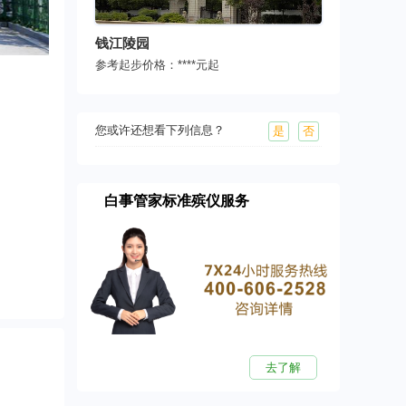
钱江陵园
参考起步价格：
****
元起
您或许还想看下列信息？
是
否
白事管家标准殡仪服务
去了解