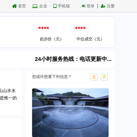
首页
企业
手机端
登录
注册
****
****
起步价（元）
中位成交（元）
24小时服务热线：电话更新中...
您或许想看下列信息？
是
否
山山水水
也是惟一的