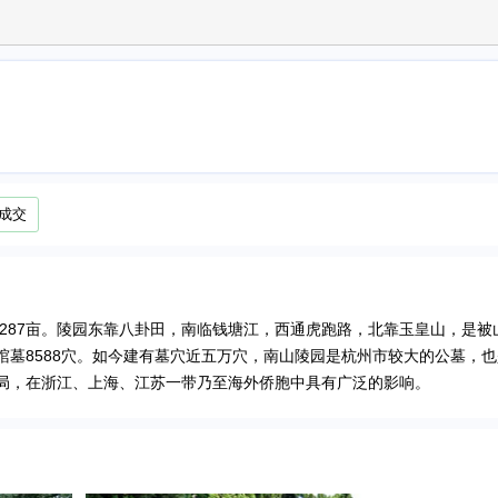
成交
积287亩。陵园东靠八卦田，南临钱塘江，西通虎跑路，北靠玉皇山，是被
墓8588穴。如今建有墓穴近五万穴，南山陵园是杭州市较大的公墓，
局，在浙江、上海、江苏一带乃至海外侨胞中具有广泛的影响。