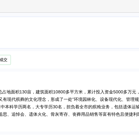
成交
占地面积130亩，建筑面积10800多平方米，累计投入资金5000多万元
又有现代殡葬的文化理念，形成了一处“环境园林化、设备现代化、管理
其中本科学历两名，大专学历30名，担负着全市的殡殓业务，包括遗体运
追思、追悼会、遗体火化、骨灰寄存、丧葬用品销售等富有特色且便捷利