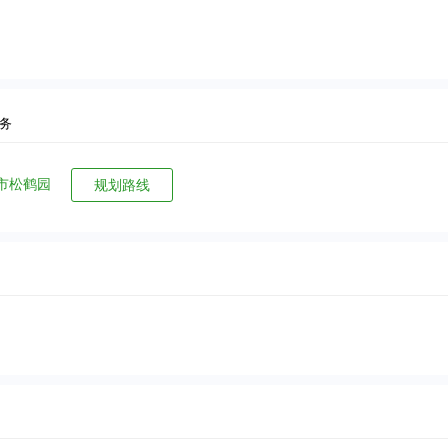
务
市松鹤园
规划路线