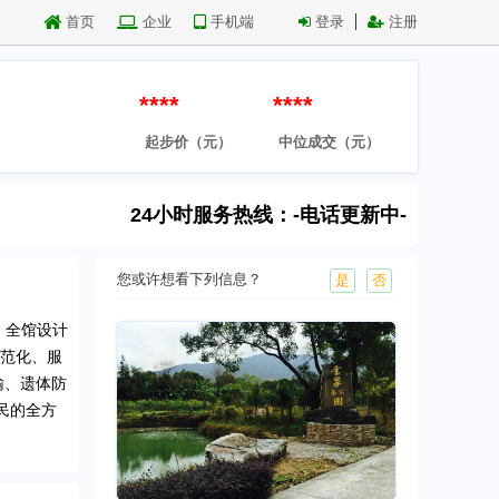
首页
企业
手机端
登录
注册
****
****
起步价（元）
中位成交（元）
24小时服务热线：-电话更新中-
您或许想看下列信息？
是
否
，全馆设计
规范化、服
输、遗体防
民的全方