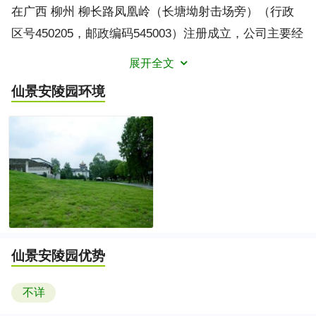
在广西 柳州 柳长路凤凰岭（长塘坳射击场旁）（行政
区号450205，邮政编码545003）注册成立，公司主要经
营中西式陵墓，普通墓，特殊陵墓开发、销售，墓材、
展开全文
石雕销售，花木培育、销售，金属材料，建材，石材，
仙景安陵园
环境
工艺美术品，日用杂品，注册员工人数为10人，注册资
本200万元人民币，公司联系电话为400869552，期待您
的来电咨询 公司详细介绍。
仙景安陵园
优势
不详