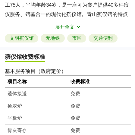
工75人，平均年龄34岁，是一座可为丧户提供40多种殡
仪服务、馆墓合一的现代化殡仪馆。青山殡仪馆的特点
是布局精巧，功能齐备，方寸之地，匠心独到，服务态
展开全文
度和服务质量优良、服务环境园林化、设施设备现代
文明殡仪馆
无地铁
市区
交通便利
化、管理规范化。多年来，青山馆重视企业文化建设，
通过丰富多彩的文体活动，彰显了殡葬职工的活力与单
殡仪馆收费标准
位的风采，把健康与快乐的生命理念传递到千家万户。
馆坚持“三声四心五满意”的服务原则，强调以人为本，
基本服务项目（政府定价）
丧户至上，各项服务深受社会各界好评，连续七次获评
项目名称
收费标准
省级文明单位，多次获得市局绩效管理优胜单位，2012
遗体接送
免费
年还被民政部授予全国殡葬改革示范单位。
捡灰炉
免费
平板炉
免费
骨灰寄存
免费