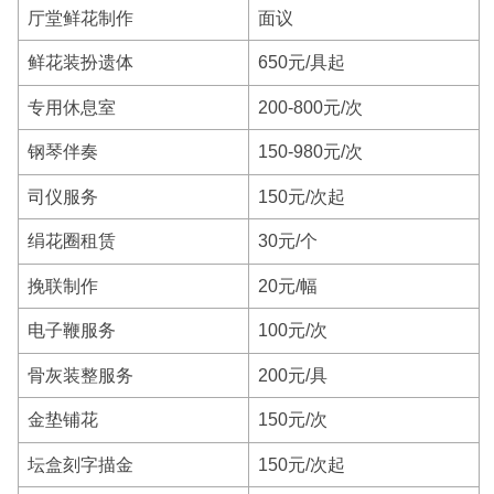
厅堂鲜花制作
面议
鲜花装扮遗体
650元/具起
专用休息室
200-800元/次
钢琴伴奏
150-980元/次
司仪服务
150元/次起
绢花圈租赁
30元/个
挽联制作
20元/幅
电子鞭服务
100元/次
骨灰装整服务
200元/具
金垫铺花
150元/次
坛盒刻字描金
150元/次起