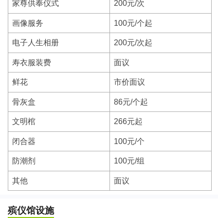
家尊供奉仪式
200元/次
画像服务
100元/个起
电子人生相册
200元/次起
寿衣服装费
面议
鲜花
市价面议
骨灰盒
86元/个起
文明棺
266元起
闭合器
100元/个
防潮剂
100元/组
其他
面议
殡仪馆设施