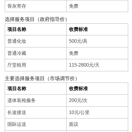
火化、遗体化装、整容、穿衣、遗体运输、追悼厅服
骨灰寄存
免费
务、守灵服务、遗体冷藏等。四、服务宗旨：丧户至
上、服务第一。五、我们的承诺：主动热情、服务周
选择服务项目（政府指导价）
到、价格合理、信誉至上，一切以丧户需要为较大追
项目名称
收费标准
求，一切以丧户满意为较高标准。六、基本丧葬费用减
普通化妆
500元/具
免对象：五保户、城乡低保户、享受抚恤定补重点优抚
普通冷藏
免费
对象、城市三无人员、查不明身份流浪乞讨人员等五种
对象。
厅堂租用
115-2800元/天
主要选择服务项目（市场调节价）
项目名称
收费标准
遗体装殓服务
200元/次
长途接送
10元/公里
国际运送
面议