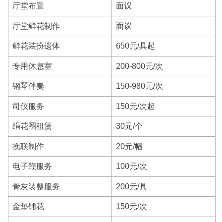
厅堂布置
面议
厅堂鲜花制作
面议
鲜花装扮遗体
650元/具起
专用休息室
200-800元/次
钢琴伴奏
150-980元/次
司仪服务
150元/次起
绢花圈租赁
30元/个
挽联制作
20元/幅
电子鞭服务
100元/次
骨灰装整服务
200元/具
金垫铺花
150元/次