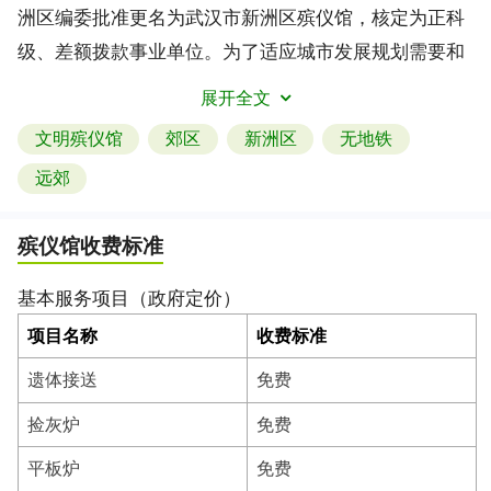
洲区编委批准更名为武汉市新洲区殡仪馆，核定为正科
级、差额拨款事业单位。为了适应城市发展规划需要和
满足广大丧户丧葬消费需求，2006年3月19日迁至新洲
展开全文
区邾城街顾岗村，占地面积60亩，建筑面积4271平方
文明殡仪馆
郊区
新洲区
无地铁
米，总投资规模960万元。其中：福彩公益金454万元，
远郊
占总投资的47.6%，区级财政投入140万元，自筹资金
366万元，年火化遗体6000具左右。一、人员编制情
殡仪馆收费标准
况：现有干部职工20人，其中男性18人，女性2人，党
员17人。设有馆长1名，副馆长2名，司机2名，财务人
基本服务项目（政府定价）
员1名，开票室工作人员3人，外勤工作人员4名，火化
项目名称
收费标准
车间工作人员6名。二、设施设备情况：全馆划分办公
遗体接送
免费
楼区、服务楼区、守灵楼区、冷藏解剖室区、火化车间
区、车库区等6大服务区，有2台高档拣灰程控炉、3台
捡灰炉
免费
普通程控炉、3辆殡仪服务车辆。三、主要业务：遗体
平板炉
免费