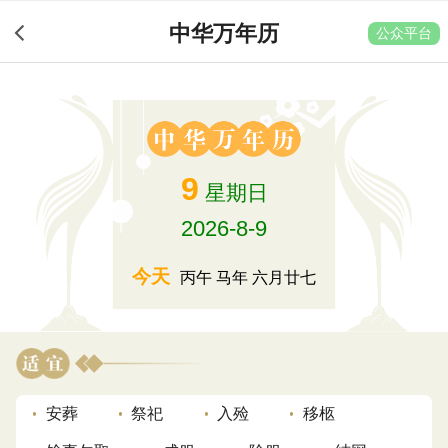
中华万年历
公众平台
9
星期日
2026-8-9
今天
丙午 马年 六月廿七
安葬
祭祀
入殓
移柩