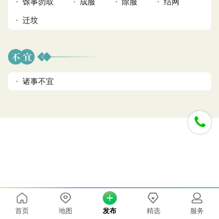
馀事勿取
成服
除服
结网
迁坟
诸事不宜
风水运势
24小时客服 免费解答
首页
地图
发布
精选
服务