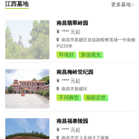
江西墓地
更多墓地
南昌翡翠岭园
**** 元起
南昌市新建区皇姑路蛟桥英雄一中南侧
约220米
环境好
旅游观光
南昌梅岭世纪园
**** 元起
南昌市新建区
不同葬型
福荫后世
南昌福泰陵园
**** 元起
南昌市安义县城北王家桥