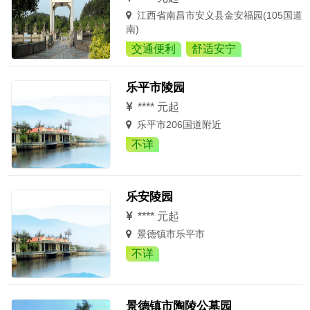
江西省南昌市安义县金安福园(105国道
南)
交通便利
舒适安宁
乐平市陵园
**** 元起
乐平市206国道附近
不详
乐安陵园
**** 元起
景德镇市乐平市
不详
景德镇市陶陵公墓园