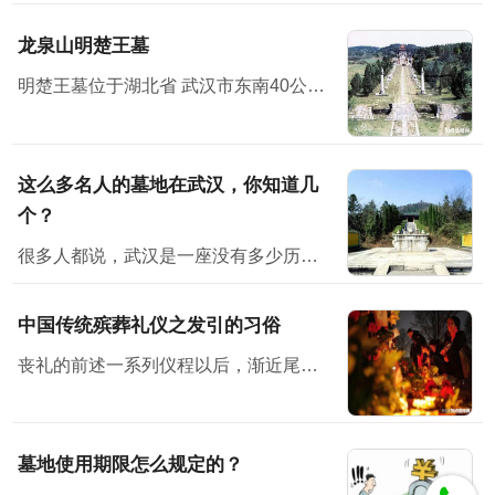
龙泉山明楚王墓
明楚王墓位于湖北省 武汉市东南40公里处
这么多名人的墓地在武汉，你知道几
个？
很多人都说，武汉是一座没有多少历史感的城市。但其实不然，它有它的韵味。也许，你在武汉没有见过多少历史古迹、文物等，但其实它就隐藏在你身边，只是你没有发现而已。不说别的，位于武汉的古墓地就有多座...
中国传统殡葬礼仪之发引的习俗
丧礼的前述一系列仪程以后，渐近尾声即发引、下葬了。按古礼来看，三月而葬，时间太长，尸体不易保存，生者也不胜其劳。因而，古时候就有所谓“渴葬”、“血葬”即七天之内不卜而葬。后世的停...
墓地使用期限怎么规定的？