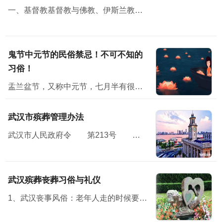
一、基督教基督教与佛教、伊斯兰教并称三大宗教，无论从规模，还是从影响方面，基督教都堪称世界第一大宗教。
鬼节中元节的民俗禁忌！不可不知的
习俗！
盂兰盆节，又称中元节，七月半有很多民俗禁忌；民间在中元节这天会举办祭祀活动怀念亲人，并对未来寄予美好的祝愿。节日习俗主要有祭祖、放河灯、祀亡魂、焚纸锭等七月半”原本...
武汉市殡葬管理办法
武汉市人民政府令 第213号 《武汉市殡葬管理办法》已经2010年11月15日市人民政府第119次常务会议通过，现予公布，自2011年1月7日起施行。<...
武汉殡葬丧葬习俗与礼仪
1、武汉丧事风俗：老年人走的时候要有子女在旁，才方便说下最后遗嘱之类的话。 2、布置灵堂，灵堂设在堂屋中，灵堂前壁上布置个“奠”字，“奠”字下面是供桌，供桌上面放鱼、肉、馒头水...