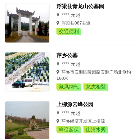
浮梁县青龙山公墓园
**** 元起
浮梁县087县道
交通便利
萍乡公墓
**** 元起
萍乡市安源区陵园路安源广场北侧约
160米
藏风纳气
龙虎相登
上柳源云峰公园
**** 元起
萍乡经济开发区上柳源
峰峦起伏
山清水秀