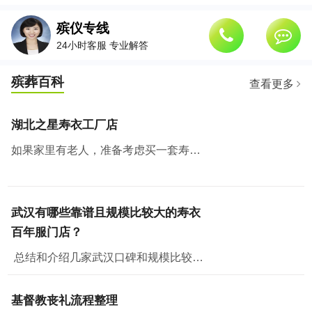
殡仪专线
24小时客服 专业解答
殡葬百科
查看更多
湖北之星寿衣工厂店
如果家里有老人，准备考虑买一套寿衣纳福添寿，那么武汉有个地方绝对值得去看看。湖北之星工厂云仓，也是白小邻和白店邻里的工厂店所在地。
武汉有哪些靠谱且规模比较大的寿衣
百年服门店？
总结和介绍几家武汉口碑和规模比较好的门店，从门店规模、面积、产品丰富程度、价格、政策和售后各方面评测，供大家参考。一、湖北之星工厂云仓湖北之星工厂云仓位...
基督教丧礼流程整理