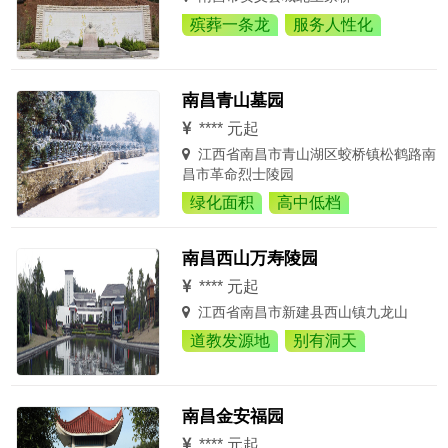
殡葬一条龙
服务人性化
南昌青山墓园
**** 元起
江西省南昌市青山湖区蛟桥镇松鹤路南
昌市革命烈士陵园
绿化面积
高中低档
南昌西山万寿陵园
**** 元起
江西省南昌市新建县西山镇九龙山
道教发源地
别有洞天
南昌金安福园
**** 元起