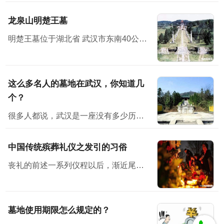
龙泉山明楚王墓
明楚王墓位于湖北省 武汉市东南40公里处
这么多名人的墓地在武汉，你知道几
个？
很多人都说，武汉是一座没有多少历史感的城市。但其实不然，它有它的韵味。也许，你在武汉没有见过多少历史古迹、文物等，但其实它就隐藏在你身边，只是你没有发现而已。不说别的，位于武汉的古墓地就有多座...
中国传统殡葬礼仪之发引的习俗
丧礼的前述一系列仪程以后，渐近尾声即发引、下葬了。按古礼来看，三月而葬，时间太长，尸体不易保存，生者也不胜其劳。因而，古时候就有所谓“渴葬”、“血葬”即七天之内不卜而葬。后世的停...
墓地使用期限怎么规定的？