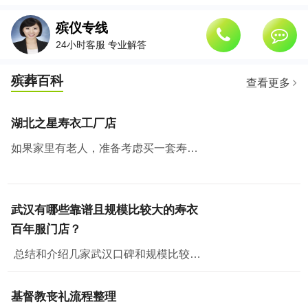
殡仪专线
24小时客服 专业解答
殡葬百科
查看更多
湖北之星寿衣工厂店
如果家里有老人，准备考虑买一套寿衣纳福添寿，那么武汉有个地方绝对值得去看看。湖北之星工厂云仓，也是白小邻和白店邻里的工厂店所在地。
武汉有哪些靠谱且规模比较大的寿衣
百年服门店？
总结和介绍几家武汉口碑和规模比较好的门店，从门店规模、面积、产品丰富程度、价格、政策和售后各方面评测，供大家参考。一、湖北之星工厂云仓湖北之星工厂云仓位...
基督教丧礼流程整理