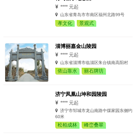
**** 元起
山东省青岛市市南区福州北路99号
孝文化
景观式
淄博丽嘉金山陵园
**** 元起
山东省淄博市临淄区朱台镇南高阳村
依山靠水
丽石牌坊
济宁凤凰山坤和园陵园
**** 元起
济宁市邹城市龙山南路中煤家园东侧约
60米
松柏成林
峰峦叠翠