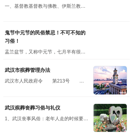
一、基督教基督教与佛教、伊斯兰教并称三大宗教，无论从规模，还是从影响方面，基督教都堪称世界第一大宗教。
鬼节中元节的民俗禁忌！不可不知的
习俗！
盂兰盆节，又称中元节，七月半有很多民俗禁忌；民间在中元节这天会举办祭祀活动怀念亲人，并对未来寄予美好的祝愿。节日习俗主要有祭祖、放河灯、祀亡魂、焚纸锭等七月半”原本...
武汉市殡葬管理办法
武汉市人民政府令 第213号 《武汉市殡葬管理办法》已经2010年11月15日市人民政府第119次常务会议通过，现予公布，自2011年1月7日起施行。<...
武汉殡葬丧葬习俗与礼仪
1、武汉丧事风俗：老年人走的时候要有子女在旁，才方便说下最后遗嘱之类的话。 2、布置灵堂，灵堂设在堂屋中，灵堂前壁上布置个“奠”字，“奠”字下面是供桌，供桌上面放鱼、肉、馒头水...