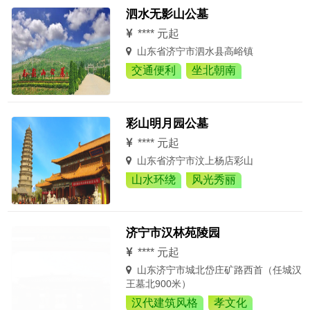
泗水无影山公墓
**** 元起
山东省济宁市泗水县高峪镇
交通便利
坐北朝南
彩山明月园公墓
**** 元起
山东省济宁市汶上杨店彩山
山水环绕
风光秀丽
济宁市汉林苑陵园
**** 元起
山东济宁市城北岱庄矿路西首（任城汉
王墓北900米）
汉代建筑风格
孝文化