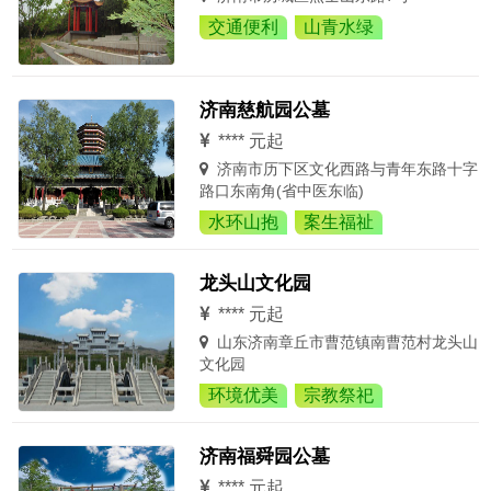
交通便利
山青水绿
济南慈航园公墓
**** 元起
济南市历下区文化西路与青年东路十字
路口东南角(省中医东临)
水环山抱
案生福祉
龙头山文化园
**** 元起
山东济南章丘市曹范镇南曹范村龙头山
文化园
环境优美
宗教祭祀
济南福舜园公墓
**** 元起