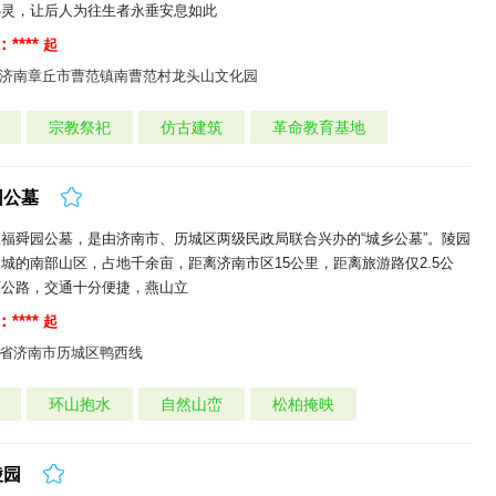
心灵，让后人为往生者永垂安息如此
****
起
济南章丘市曹范镇南曹范村龙头山文化园
宗教祭祀
仿古建筑
革命教育基地
园公墓
福舜园公墓，是由济南市、历城区两级民政局联合兴办的“城乡公墓”。陵园
城的南部山区，占地千余亩，距离济南市区15公里，距离旅游路仅2.5公
西公路，交通十分便捷，燕山立
****
起
省济南市历城区鸭西线
环山抱水
自然山峦
松柏掩映
陵园