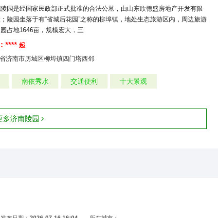
德陵园是经国家民政部正式批准的合法公墓，由山东欣德盛房地产开发有限
；陵园坐落于有“省城后花园”之称的柳埠镇，地处生态旅游区内，周边旅游
园占地1646亩，规模宏大，三
****
起
省济南市历城区柳埠镇四门塔西邻
南依秀水
交通便利
十大景观
更多济南陵园