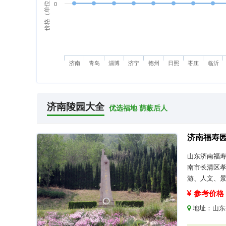
价格（单位：万元）
0
济南
青岛
淄博
济宁
德州
日照
枣庄
临沂
济南陵园大全
优选福地 荫蔽后人
济南福寿
山东济南福
南市长清区
游、人文、
参考价格：
地址：
山东