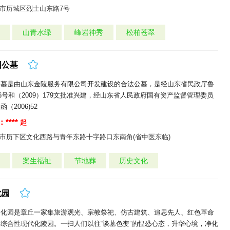
市历城区烈士山东路7号
山青水绿
峰岩神秀
松柏苍翠
园公墓
公墓是由山东金陵服务有限公司开发建设的合法公墓，是经山东省民政厅鲁
) 46号和（2009）179文批准兴建，经山东省人民政府国有资产监督管理委员
（2006)52
****
起
市历下区文化西路与青年东路十字路口东南角(省中医东临)
案生福祉
节地葬
历史文化
化园
文化园是章丘一家集旅游观光、宗教祭祀、仿古建筑、追思先人、红色革命
综合性现代化陵园。一扫人们以往“谈墓色变”的惶恐心态，升华心境，净化