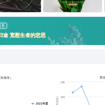
服务
归途 宽慰生者的悲思
数
更新服务）
106
单位（百分比）
104
2021年度