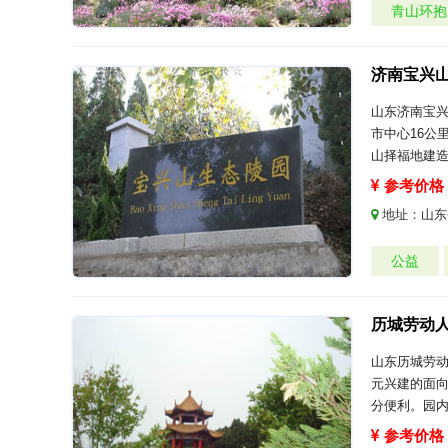
青山环抱
济南宝兴
山东济南宝
市中心16公
山择福地建
参考价格：
地址：
山东
公益
历城劳动
山东历城劳
元兴建的面
分便利。园
参考价格：