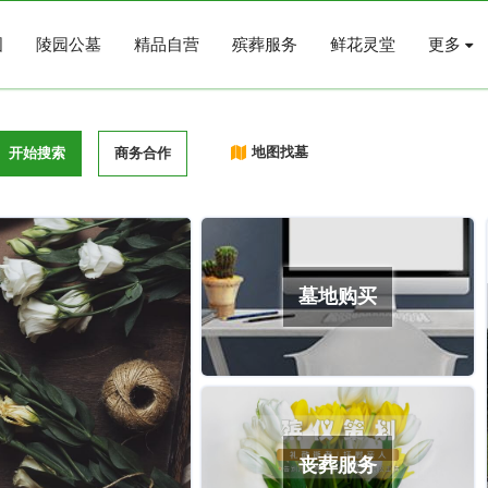
图
陵园公墓
精品自营
殡葬服务
鲜花灵堂
更多
地图找墓
开始搜索
商务合作
墓地购买
丧葬服务